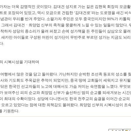
가자는 더욱 감명적인 곳이었다. 김대건 성지로 가는 길은 김현욱 회장의 모금
트로 포장되어 있었고, 역시 모금으로 건립한 ‘김대건로’라는 도로명을 새긴 비
기념관이 우리를 반겨 주었다. 소팔가자 주민은 모두 중국인이지만 90%가 카톨릭
. 그래서 김대건ㆍ최양업 신부의 족적을 뭉클하게 느낄 수 있는 일들이 많았다. 
도착하자 성당의 종소리가 울려 퍼졌고 손에 성가책을 든 주민들이 삼삼오오 몰
고 새카만 아이들로 구성된 어린이 성가단이 무반주로 부르던 성가는 지금도 뇌
다.
의 시복시성을 기대하며
 여행에서 많은 것을 담고 돌아왔다. 가난하지만 순박한 조선족 동포의 성소를 
미사와 기도회도 주옥같은 추억이 되었지만, 중국 땅에 교회들이 세워지고 유지될
 닦은 한국인 선교자들의 노고에 대해서도 가슴 저미는 숙연함을 느꼈다. 무엇
가 보여주신 피의 순교와 최양업 신부가 솔선하신 땀의 순교를 되새겨보는 시간
이 최대의 수확이었다. 성당에 다니면서도 한국 천주교의 숨결을 이어간 순교의
잘 모르고 있었다는 점에 대한 죄책감도 몰려왔다. 최양업 신부의 시복시성이 조
 기원한다.