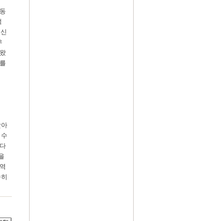
활동
석
 신
우
려왔
리를
찾아
 수
보다
을
 역
속히