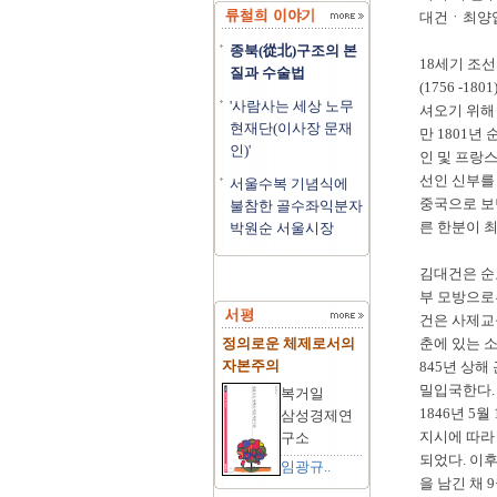
대건ㆍ최양업
종북(從北)구조의 본
18세기 조선의
질과 수술법
(1756 -1
'사람사는 세상 노무
셔오기 위해 
현재단(이사장 문재
만 1801년
인)'
인 및 프랑
선인 신부를
서울수복 기념식에
중국으로 보낸
불참한 골수좌익분자
른 한분이 최양
박원순 서울시장
김대건은 순
부 모방으로
건은 사제교
정의로운 체제로서의
춘에 있는 
자본주의
845년 상
밀입국한다.
복거일
1846년 5
삼성경제연
지시에 따라
구소
되었다. 이
임광규..
을 남긴 채 