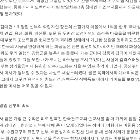
가 주최한 것으로서 ‘작정된 고행길’이었다. 시간을 쪼개느라고 주로 밤 시간을 
했는데, 통화에서 이도백하까지 탄 밤열차는 3층 침대칸에 입석자들까지 와글
행 열차’였다.
 김대건ㆍ최양업 신부의 학업지인 장춘의 소팔가자 마을에서 1박을 한 뒤 국내
 연길, 용정, 화룡, 괴산툰, 도문 등 두만강 접경지역의 조선족 마을들을 방문했
 대부분의 조선족들은 현대문명과 괴리된 상태에서 가난한 생활을 영위하고 있
년대 한국의 시골을 연상하게 하는 화장실은 단연 압권이었다. 하지만 재래식 화장
더위도 우리 일행의 강행군을 늦추지는 못했다. 가는 곳마다 감동과 감격이 서렸다
들이 있었고, 그들 또한 내가 모시는 하느님을 모시고 있다는 사실이 감격스러웠
 부른 성가합창이나 봉헌한 안수기도회는 지울 수 없는 추억이 되었다. 공산주의
서 미사가 행해질 수 있다는 사실도 새삼스러웠다. 물론 옥외에서의 예배의식은
. 그래서 고구려 유적지인 환도산성과 백두산 장백폭포 아래서 가이드를 보초(?)
헌한 미사는 더욱 잊을 수 없다.
양업 신부의 족적
서 얻은 가장 큰 수확은 피로 얼룩진 한국천주교의 순교사를 좀 더 가까이 접할 
과 김대건ㆍ최양업 신부에 대해 좀 더 알게 되었다는 점이다. 여행에는 마천동 
부, 수원교구의 유민구 신부, 배론성지의 여진천 신부 등 세 분의 사제가 동행했
부는 최양업 신부의 시복시성을 추진하는 학자사제이시다. 우리는 이분들로부터 