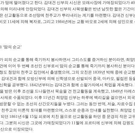
리가 땅에 떨어졌다고 한다. 김대건 신부의 시신은 모래사장에 가매장되었다가 4
 의해 미리내에 안장되었다. 김대건 신부의 사목생활은 반년 남짓한 짧은 기간
은 선교활동으로 조선땅에 천주교가 뿌리내리는 계기를 마련했다. 김대건 신부는
 비오 11세에 의해 복자로, 그리고 1984년에는 교황 바오로 2세에 의해 성인으로
와 ‘땀의 순교’
가 피의 순교를 통해 죽기까지 봉사하면서 그리스도를 증거하신 분이라면, 최양
건에 이어 두 번째 조선인 신부로서 땀의 순교를 통해 죽기까지 봉사하신 분이다
청도 청양의 천주교 집안에서 출생했으며, 그의 모친은 1839년 박해 중에 순교
은 김대건과 함께 모방신부에 의해 신학생으로 선발되어 중국, 마카오, 필립핀 등
신학을 공부했다. 1842년부터는 김대건과 함께 소팔가자에서 학업을 계속했다. 
을 받은 이후 조선을 드나들면서 목숨을 건 전교활동을 계속했고, 1849년 마레
 사제로 수품되었다. 이후 11년간 최양업 신부는 하루에 백리길을 걸으면서 외
방문할 수 없는 조선의 산간오지들을 누볐다. 그러는 동안 번역, 저술, 자료수집 
선 천주교의 이론적 토대를 마련했으며, 스스로 순종과 인내를 실천했다. 최양업 
 되던 1861년 6월 15일 피로에 치친 몸으로 선교활동을 하던 중 문경의 작은 교
다. 그분의 시신은 그곳에 가매장되었다가 11월에 프르티에 신부에 의해 강원도
뒷산으로 이장되었다.