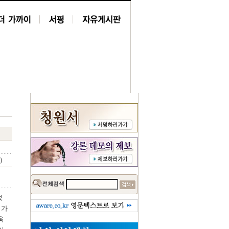
)
었
 가
욱