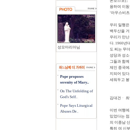
돈보스코)」
용하여 이동
‘아우스비츠
우리 일행은
백두산을 거쳐
우리가 만난
다. 1960
성모마리아님
도 찌는 무
성당과 성소
그들과 함께
제인 중국에
지되어 있다
Pope proposes
세워두고 봉
serenity of Mary..
On The Unfolding of
God's Self..
김대건ㆍ 최
Pope Says Liturgical
이번 여행에
Abuses De..
있었다는 점
의 이종남 신
특히 여 신