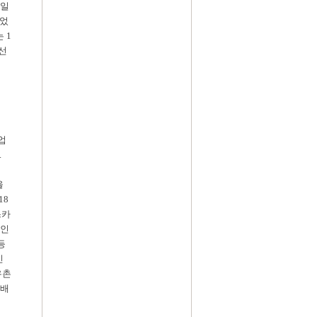
0일
이었
 1
 선
업
.
했
을
18
스카
국인
등
신
우촌
 배