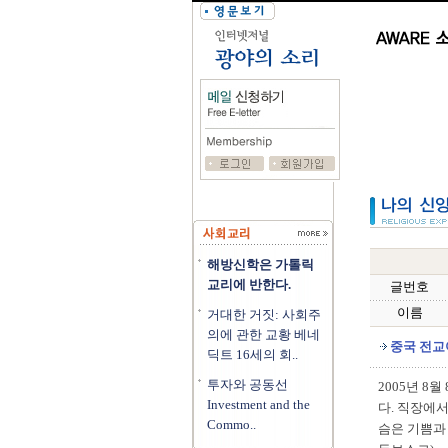
해방신학은 가톨릭
교리에 반한다.
글번호
이름
거대한 거짓: 사회주
의에 관한 교황 베네
중국 전교
딕트 16세의 회..
투자와 공동선
2005년 8
Investment and the
다. 직장에
Commo..
슴은 기쁨과