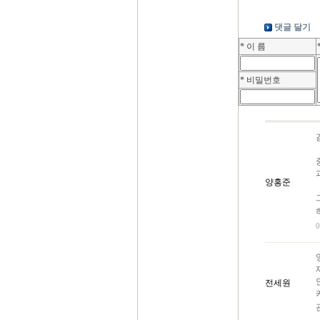
댓글 달기
* 이 름
* 비밀번호
양홍준
0
전세원