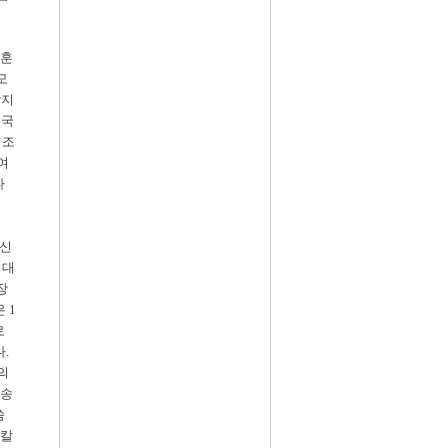
승훈
모
밟지
중국
 조
여
다
 신
김대
장
 1
로
.
의
압송
씀
 칼