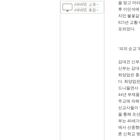
을 맞고 머
후 이민석에
지만 불꽃같
925년 교황
포되었다.
‘피의 순교’
김대건 신부
신부는 김대
최양업은 충
다. 최양업
드나들면서 
44년 부제품
주교에 의해
선교사들이 
을 통해 조
부는 40세가
에서 선종했
론 신학교 