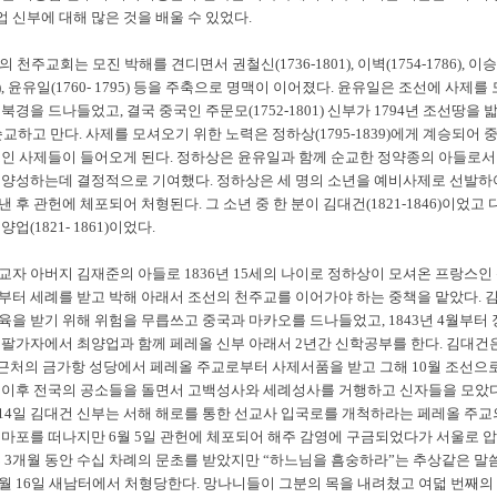
 신부에 대해 많은 것을 배울 수 있었다.
 천주교회는 모진 박해를 견디면서 권철신(1736-1801), 이벽(1754-1786), 이
801), 윤유일(1760- 1795) 등을 주축으로 명맥이 이어졌다. 윤유일은 조선에 사제를 
북경을 드나들었고, 결국 중국인 주문모(1752-1801) 신부가 1794년 조선땅을 
 순교하고 만다. 사제를 모셔오기 위한 노력은 정하상(1795-1839)에게 계승되어 
스인 사제들이 들어오게 된다. 정하상은 윤유일과 함께 순교한 정약종의 아들로서
 양성하는데 결정적으로 기여했다. 정하상은 세 명의 소년을 예비사제로 선발하
 후 관헌에 체포되어 처형된다. 그 소년 중 한 분이 김대건(1821-1846)이었고 
업(1821- 1861)이었다.
교자 아버지 김재준의 아들로 1836년 15세의 나이로 정하상이 모셔온 프랑스인
부터 세례를 받고 박해 아래서 조선의 천주교를 이어가야 하는 중책을 맡았다. 
육을 받기 위해 위험을 무릅쓰고 중국과 마카오를 드나들었고, 1843년 4월부터 
소팔가자에서 최양업과 함께 페레올 신부 아래서 2년간 신학공부를 한다. 김대건은
해 근처의 금가항 성당에서 페레올 주교로부터 사제서품을 받고 그해 10월 조선으
 이후 전국의 공소들을 돌면서 고백성사와 세례성사를 거행하고 신자들을 모았다
월 14일 김대건 신부는 서해 해로를 통한 선교사 입국로를 개척하라는 페레올 주교
 마포를 떠나지만 6월 5일 관헌에 체포되어 해주 감영에 구금되었다가 서울로 
후 3개월 동안 수십 차례의 문초를 받았지만 “하느님을 흠숭하라”는 추상같은 말
9월 16일 새남터에서 처형당한다. 망나니들이 그분의 목을 내려쳤고 여덟 번째의