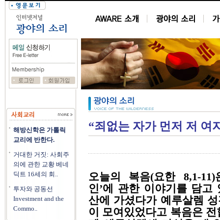
“죄없는 자가 먼저 저 여
해방신학은 가톨릭
교리에 반한다.
거대한 거짓: 사회주
의에 관한 교황 베네
딕트 16세의 회..
오늘의 복음(요한 8,1-1
인’에 관한 이야기를 담고
투자와 공동선
산에 가셨다가 예루살렘 성
Investment and the
Commo..
이 모여있었다고 복음은 전