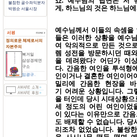
죠. 예수님의 답변은 저 
불참한 골수좌익분자
게, 하느님의 것은 하느님
박원순 서울시장
예수님께서 이들의 속셈을 
들은 이러한 상황을 예수님
정의로운 체제로서의
여 악의적으로 만든 것으로
자본주의
렘 성전을 방문하시던 때와
복거일
을 데려왔다? 어딘가 이
삼성경제연
구소
다. 간음한 여인을 투석형
인이거나 결혼한 여인이어야
임광규..
밀리에 간음한 현장을 바
기 어려운 상황입니다. 그
을 터인데 당시 시대상황으로
세 정도의 어린 여인이었을
이 있다는 이유만으로 간음
도 배제할 수 없습니다. 당
리조차 없었습니다. 불쌍한